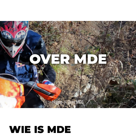
OVER MDE
Home
>
Over MDE
WIE IS MDE